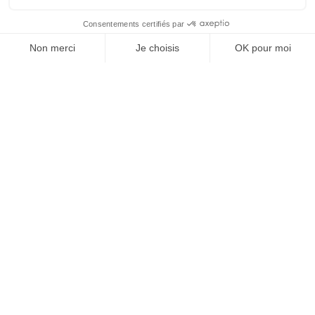
Nos coordonnées
7 rue traversot, 10 000 Troyes
contact@creaconseilassurances.fr