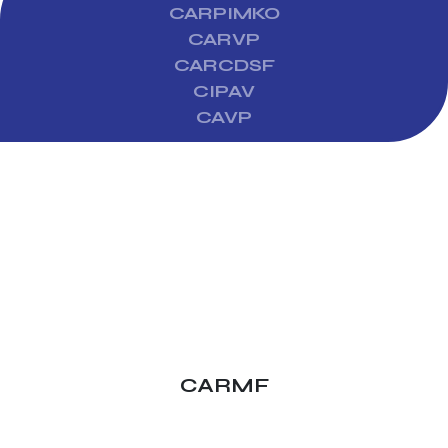
CARPIMKO
CARVP
CARCDSF
CIPAV
CAVP
CARMF